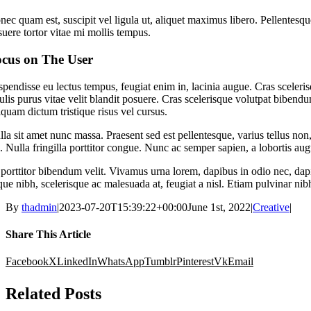
ec quam est, suscipit vel ligula ut, aliquet maximus libero. Pellentesque
suere tortor vitae mi mollis tempus.
cus on The User
spendisse eu lectus tempus, feugiat enim in, lacinia augue. Cras sceleri
culis purus vitae velit blandit posuere. Cras scelerisque volutpat bibe
iquam dictum tristique risus vel cursus.
la sit amet nunc massa. Praesent sed est pellentesque, varius tellus non,
o. Nulla fringilla porttitor congue. Nunc ac semper sapien, a lobortis a
 porttitor bibendum velit. Vivamus urna lorem, dapibus in odio nec, dap
que nibh, scelerisque ac malesuada at, feugiat a nisl. Etiam pulvinar nib
By
thadmin
|
2023-07-20T15:39:22+00:00
June 1st, 2022
|
Creative
|
Share This Article
Facebook
X
LinkedIn
WhatsApp
Tumblr
Pinterest
Vk
Email
Related Posts