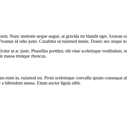
ue sem. Nunc molestie neque augue, at gravida mi blandit eget. Aenean eu
. Vivamus id odio justo. Curabitur ut euismod metus. Donec nec neque no
fficitur ut ac justo. Phasellus porttitor, elit vitae scelerisque vestibulu
is massa tristique rhoncus.
ictum enim in, euismod est. Proin scelerisque convallis ipsum consequat
sque a bibendum massa. Etiam auctor ligula nibh.