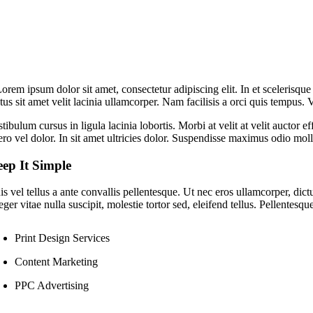
orem ipsum dolor sit amet, consectetur adipiscing elit. In et scelerisq
tus sit amet velit lacinia ullamcorper. Nam facilisis a orci quis tempus
tibulum cursus in ligula lacinia lobortis. Morbi at velit at velit auctor e
ero vel dolor. In sit amet ultricies dolor. Suspendisse maximus odio moll
ep It Simple
is vel tellus a ante convallis pellentesque. Ut nec eros ullamcorper, d
eger vitae nulla suscipit, molestie tortor sed, eleifend tellus. Pellente
Print Design Services
Content Marketing
PPC Advertising