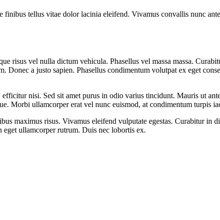
 finibus tellus vitae dolor lacinia eleifend. Vivamus convallis nunc ante
sque risus vel nulla dictum vehicula. Phasellus vel massa massa. Curabit
ndum. Donec a justo sapien. Phasellus condimentum volutpat ex eget cons
 efficitur nisi. Sed sit amet purus in odio varius tincidunt. Mauris ut an
ugue. Morbi ullamcorper erat vel nunc euismod, at condimentum turpis iac
ibus maximus risus. Vivamus eleifend vulputate egestas. Curabitur in d
h eget ullamcorper rutrum. Duis nec lobortis ex.